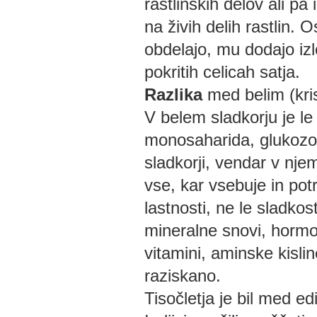
rastlinskih delov ali pa 
na živih delih rastlin.
obdelajo, mu dodajo izlo
pokritih celicah satja.
Razlika
med belim (kri
V belem sladkorju je le
monosaharida, glukozo 
sladkorji, vendar v nje
vse, kar vsebuje in po
lastnosti, ne le sladko
mineralne snovi, hormoni
vitamini, aminske kislin
raziskano.
Tisočletja je bil med ed