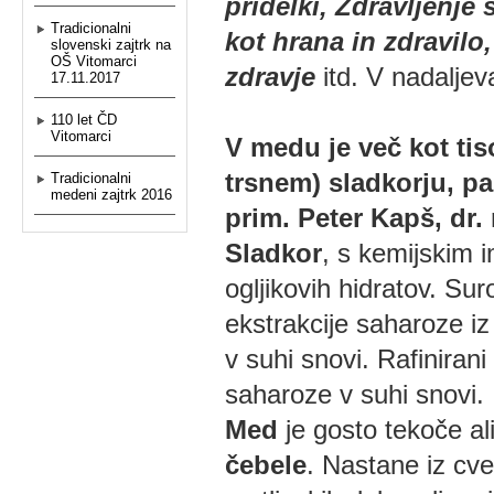
pridelki, Zdravljenje 
Tradicionalni
kot hrana in zdravilo,
slovenski zajtrk na
OŠ Vitomarci
zdravje
itd. V nadalje
17.11.2017
110 let ČD
Vitomarci
V medu je več kot tis
trsnem) sladkorju, pa
Tradicionalni
medeni zajtrk 2016
prim. Peter Kapš, dr.
Sladkor
, s kemijskim 
ogljikovih hidratov. Sur
ekstrakcije saharoze i
v suhi snovi. Rafiniran
saharoze v suhi snovi.
Med
je gosto tekoče ali
čebele
. Nastane iz cvet