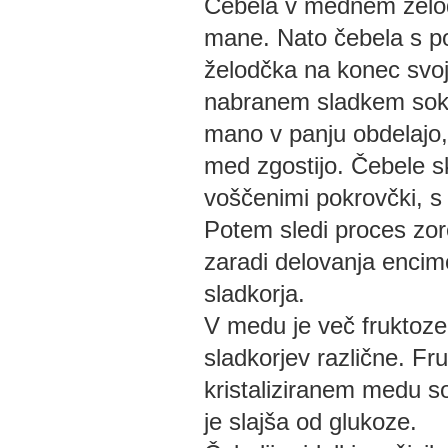
Čebela v mednem želodč
mane. Nato čebela s po
želodčka na konec svoj
nabranem sladkem soku
mano v panju obdelajo, 
med zgostijo. Čebele skl
voščenimi pokrovčki, s 
Potem sledi proces zor
zaradi delovanja encimo
sladkorja.
V medu je več fruktoze 
sladkorjev različne. Fru
kristaliziranem medu so
je slajša od glukoze.