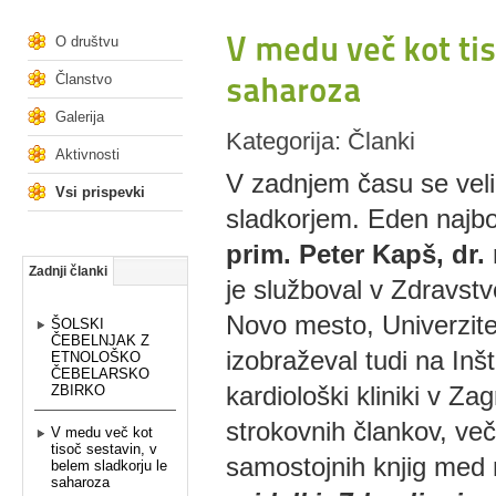
V medu več kot tis
O društvu
saharoza
Članstvo
Galerija
Kategorija: Članki
Aktivnosti
V zadnjem času se velik
Vsi prispevki
sladkorjem. Eden najbol
prim. Peter Kapš, dr
Zadnji članki
je služboval v Zdravst
Novo mesto, Univerzite
ŠOLSKI
ČEBELNJAK Z
izobraževal tudi na Inš
ETNOLOŠKO
ČEBELARSKO
kardiološki kliniki v Za
ZBIRKO
strokovnih člankov, večk
V medu več kot
tisoč sestavin, v
samostojnih knjig med 
belem sladkorju le
saharoza