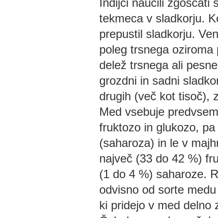
Indijci naučili zgoščati
tekmeca v sladkorju. Kot
prepustil sladkorju. Ve
poleg trsnega oziroma 
delež trsnega ali pesn
grozdni in sadni sladko
drugih (več kot tisoč), 
Med vsebuje predvsem 
fruktozo in glukozo, pa 
(saharoza) in le v majh
največ (33 do 42 %) fr
(1 do 4 %) saharoze. R
odvisno od sorte medu i
ki pridejo v med delno 