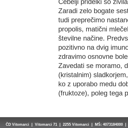
Čebelji pridelki so živi
Zaradi zelo bogate sest
tudi preprečimo nastane
propolis, matični mleček
številne načine. Predvs
pozitivno na dvig imunos
zdravimo osnovne bolez
Zavedati se moramo, da 
(kristalnim) sladkorje
ko z uporabo medu dobi
(fruktoze), poleg tega p
ČD Vitomarci | Vitomarci 71 | 2255 Vitomarci | MŠ: 4073184000 | 